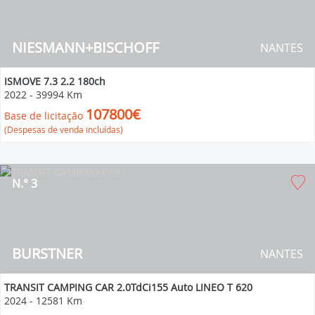
NIESMANN+BISCHOFF
NANTES
ISMOVE 7.3 2.2 180ch
2022
-
39994 Km
107800€
Base de licitação
(Despesas de venda incluídas)
N.° 3
BURSTNER
NANTES
TRANSIT CAMPING CAR 2.0TdCi155 Auto LINEO T 620
2024
-
12581 Km