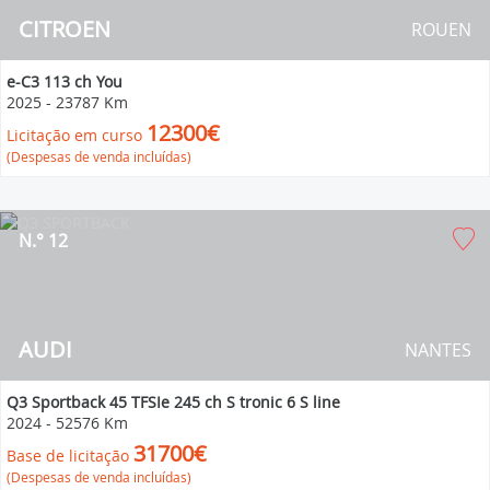
CITROEN
ROUEN
e-C3 113 ch You
2025
-
23787 Km
12300€
Licitação em curso
(Despesas de venda incluídas)
N.° 12
AUDI
NANTES
Q3 Sportback 45 TFSIe 245 ch S tronic 6 S line
2024
-
52576 Km
31700€
Base de licitação
(Despesas de venda incluídas)