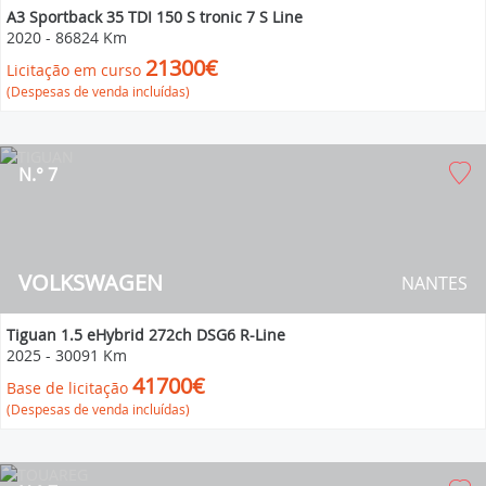
A3 Sportback 35 TDI 150 S tronic 7 S Line
2020
-
86824 Km
21300€
Licitação em curso
(Despesas de venda incluídas)
N.° 7
VOLKSWAGEN
NANTES
Tiguan 1.5 eHybrid 272ch DSG6 R-Line
2025
-
30091 Km
41700€
Base de licitação
(Despesas de venda incluídas)