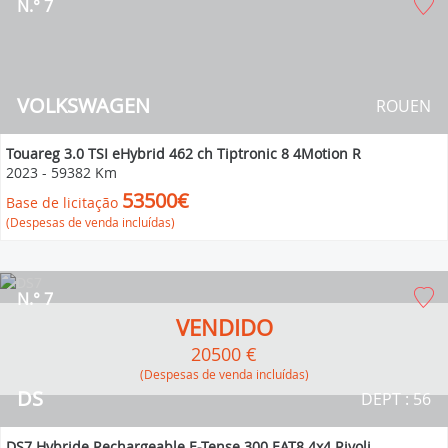
N.° 7
VOLKSWAGEN
ROUEN
Touareg 3.0 TSI eHybrid 462 ch Tiptronic 8 4Motion R
2023
-
59382 Km
53500€
Base de licitação
(Despesas de venda incluídas)
N.° 7
VENDIDO
20500 €
(Despesas de venda incluídas)
DS
DEPT : 56
DS7 Hybride Rechargeable E-Tense 300 EAT8 4x4 Rivoli