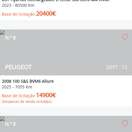
2023
-
80500 Km
20400€
Base de licitação
N.° 8
PEUGEOT
DEPT : 13
2008 100 S&S BVM6 Allure
2025
-
7055 Km
14900€
Base de licitação
(Despesas de venda incluídas)
N.° 8