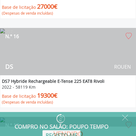
27000€
Base de licitação
(Despesas de venda incluídas)
N.° 16
DS
ROUEN
DS7 Hybride Rechargeable E-Tense 225 EAT8 Rivoli
2022
-
58119 Km
19300€
Base de licitação
(Despesas de venda incluídas)
N.° 17
VENDIDO