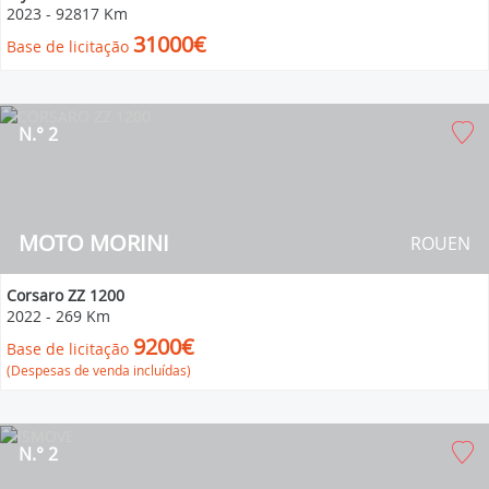
2023
-
92817 Km
31000€
Base de licitação
N.° 2
MOTO MORINI
ROUEN
Corsaro ZZ 1200
2022
-
269 Km
9200€
Base de licitação
(Despesas de venda incluídas)
N.° 2