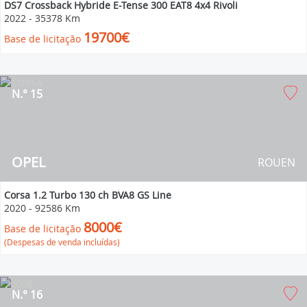
DS7 Crossback Hybride E-Tense 300 EAT8 4x4 Rivoli
2022
-
35378 Km
19700€
Base de licitação
N.° 15
OPEL
ROUEN
Corsa 1.2 Turbo 130 ch BVA8 GS Line
2020
-
92586 Km
8000€
Base de licitação
(Despesas de venda incluídas)
N.° 16