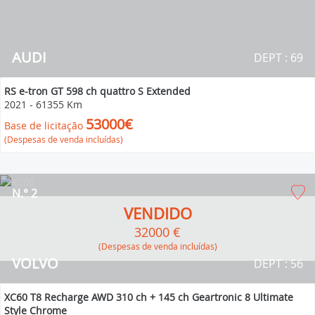
AUDI
DEPT : 69
RS e-tron GT 598 ch quattro S Extended
2021
-
61355 Km
53000€
Base de licitação
(Despesas de venda incluídas)
N.° 2
VENDIDO
32000 €
(Despesas de venda incluídas)
VOLVO
DEPT : 56
XC60 T8 Recharge AWD 310 ch + 145 ch Geartronic 8 Ultimate
Style Chrome