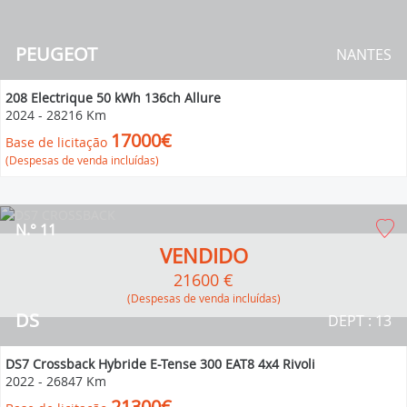
PEUGEOT
NANTES
208 Electrique 50 kWh 136ch Allure
2024
-
28216 Km
17000€
Base de licitação
(Despesas de venda incluídas)
N.° 11
VENDIDO
21600 €
(Despesas de venda incluídas)
DS
DEPT : 13
DS7 Crossback Hybride E-Tense 300 EAT8 4x4 Rivoli
2022
-
26847 Km
21300€