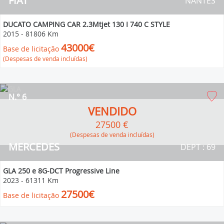
FIAT
NANTES
DUCATO CAMPING CAR 2.3Mtjet 130 I 740 C STYLE
2015
-
81806 Km
43000€
Base de licitação
(Despesas de venda incluídas)
N.° 6
VENDIDO
27500 €
(Despesas de venda incluídas)
MERCEDES
DEPT : 69
GLA 250 e 8G-DCT Progressive Line
2023
-
61311 Km
27500€
Base de licitação