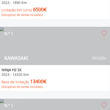
2023
-
1890 Km
6500€
Licitação em curso
(Despesas de venda incluídas)
N.° 1
KAWASAKI
ROUEN
NINJA H2 SX
2023
-
14320 Km
13400€
Base de licitação
(Despesas de venda incluídas)
N.° 1