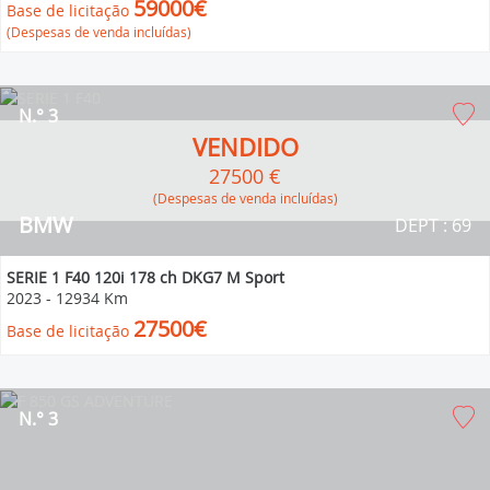
59000€
Base de licitação
(Despesas de venda incluídas)
N.° 3
VENDIDO
27500 €
(Despesas de venda incluídas)
BMW
DEPT : 69
SERIE 1 F40 120i 178 ch DKG7 M Sport
2023
-
12934 Km
27500€
Base de licitação
N.° 3