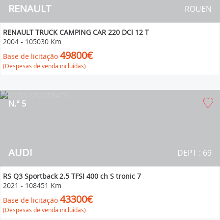
RENAULT
ROUEN
RENAULT TRUCK CAMPING CAR 220 DCI 12 T
2004
-
105030 Km
49800€
Base de licitação
(Despesas de venda incluídas)
N.° 5
AUDI
DEPT : 69
RS Q3 Sportback 2.5 TFSI 400 ch S tronic 7
2021
-
108451 Km
43300€
Base de licitação
(Despesas de venda incluídas)