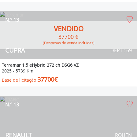
N.° 13
VENDIDO
37700 €
(Despesas de venda incluídas)
CUPRA
DEPT : 69
Terramar 1.5 eHybrid 272 ch DSG6 VZ
2025
-
5739 Km
37700€
Base de licitação
N.° 13
RENAULT
ROUEN