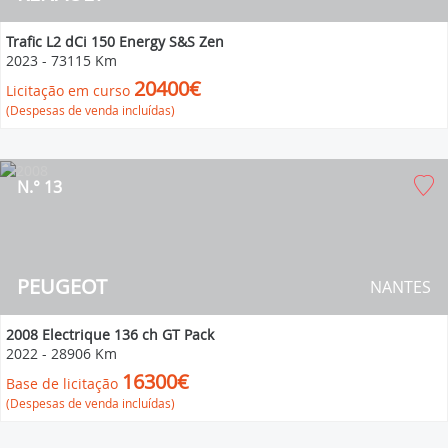
Trafic L2 dCi 150 Energy S&S Zen
2023
-
73115 Km
20400€
Licitação em curso
(Despesas de venda incluídas)
N.° 13
PEUGEOT
NANTES
2008 Electrique 136 ch GT Pack
2022
-
28906 Km
16300€
Base de licitação
(Despesas de venda incluídas)