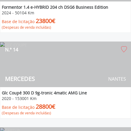
Formentor 1.4 e-HYBRID 204 ch DSG6 Business Edition
2024
-
50104 Km
23800€
Base de licitação
(Despesas de venda incluídas)
N.° 14
MERCEDES
NANTES
Glc Coupé 300 D 9g-tronic 4matic AMG Line
2020
-
153001 Km
28800€
Base de licitação
(Despesas de venda incluídas)