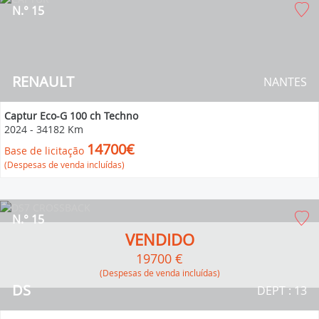
N.° 15
RENAULT
NANTES
Captur Eco-G 100 ch Techno
2024
-
34182 Km
14700€
Base de licitação
(Despesas de venda incluídas)
N.° 15
VENDIDO
19700 €
(Despesas de venda incluídas)
DS
DEPT : 13