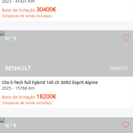
2023
-
41431 Km
30400€
Base de licitação
(Despesas de venda incluídas)
N.° 9
RENAULT
NANTES
Clio E-Tech full hybrid 145 ch GSR2 Esprit Alpine
2025
-
15768 Km
18200€
Base de licitação
(Despesas de venda incluídas)
N.° 9