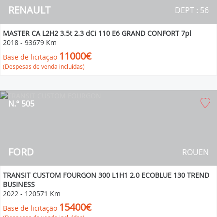
RENAULT
DEPT : 56
MASTER CA L2H2 3.5t 2.3 dCi 110 E6 GRAND CONFORT 7pl
2018
-
93679 Km
11000€
Base de licitação
(Despesas de venda incluídas)
N.° 505
FORD
ROUEN
TRANSIT CUSTOM FOURGON 300 L1H1 2.0 ECOBLUE 130 TREND
BUSINESS
2022
-
120571 Km
15400€
Base de licitação