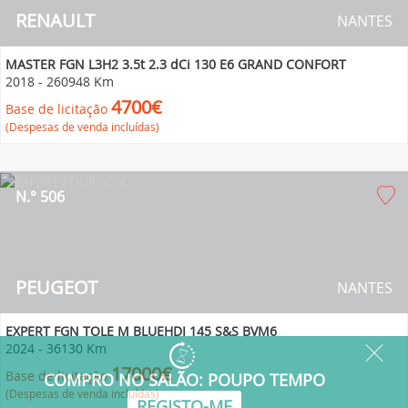
RENAULT
NANTES
MASTER FGN L3H2 3.5t 2.3 dCi 130 E6 GRAND CONFORT
2018
-
260948 Km
4700€
Base de licitação
(Despesas de venda incluídas)
N.° 506
PEUGEOT
NANTES
EXPERT FGN TOLE M BLUEHDI 145 S&S BVM6
2024
-
36130 Km
17000€
Base de licitação
(Despesas de venda incluídas)