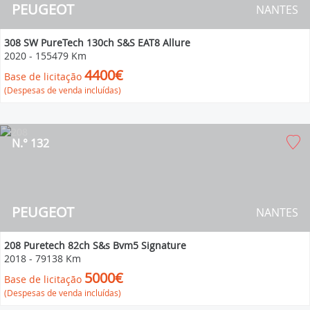
PEUGEOT
NANTES
308 SW PureTech 130ch S&S EAT8 Allure
2020
-
155479 Km
4400€
Base de licitação
(Despesas de venda incluídas)
N.° 132
PEUGEOT
NANTES
208 Puretech 82ch S&s Bvm5 Signature
2018
-
79138 Km
5000€
Base de licitação
(Despesas de venda incluídas)