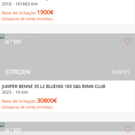
2010
-
161663 Km
1900€
Base de licitação
(Despesas de venda incluídas)
N.° 501
CITROEN
NANTES
JUMPER BENNE 35 L2 BLUEHDi 165 S&S BVM6 CLUB
2025
-
10 Km
30800€
Base de licitação
(Despesas de venda incluídas)
N.° 501