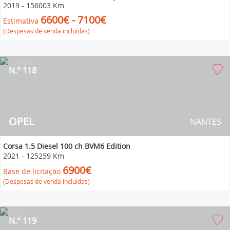
2019
-
156003 Km
6600€ - 7100€
Estimativa
(Despesas de venda incluídas)
N.° 118
OPEL
NANTES
Corsa 1.5 Diesel 100 ch BVM6 Edition
2021
-
125259 Km
6900€
Base de licitação
(Despesas de venda incluídas)
N.° 119