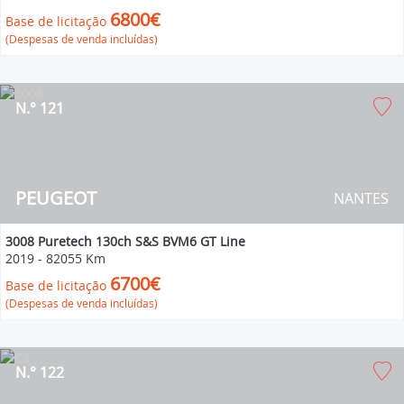
6800€
Base de licitação
(Despesas de venda incluídas)
N.° 121
PEUGEOT
NANTES
3008 Puretech 130ch S&S BVM6 GT Line
2019
-
82055 Km
6700€
Base de licitação
(Despesas de venda incluídas)
N.° 122