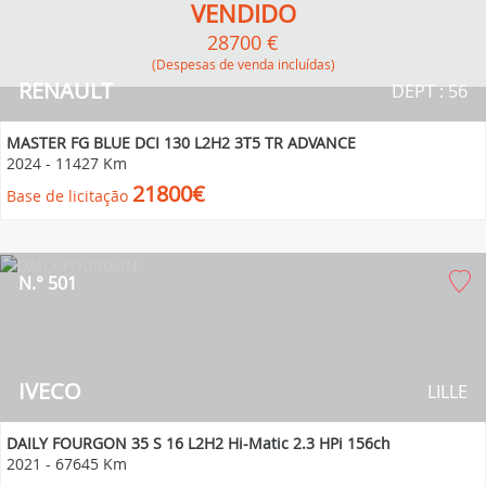
VENDIDO
28700 €
(Despesas de venda incluídas)
RENAULT
DEPT : 56
MASTER FG BLUE DCI 130 L2H2 3T5 TR ADVANCE
2024
-
11427 Km
21800€
Base de licitação
N.° 501
IVECO
LILLE
DAILY FOURGON 35 S 16 L2H2 Hi-Matic 2.3 HPi 156ch
2021
-
67645 Km