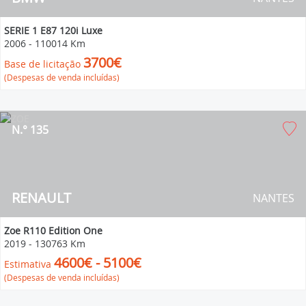
SERIE 1 E87 120i Luxe
2006
-
110014 Km
3700€
Base de licitação
(Despesas de venda incluídas)
N.° 135
RENAULT
NANTES
Zoe R110 Edition One
2019
-
130763 Km
4600€ - 5100€
Estimativa
(Despesas de venda incluídas)