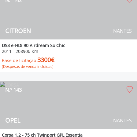
N.° 142
CITROEN
NANTES
DS3 e-HDi 90 Airdream So Chic
2011
-
208906 Km
3300€
Base de licitação
(Despesas de venda incluídas)
N.° 143
OPEL
NANTES
Corsa 1.2 - 75 ch Twinport GPL Essentia