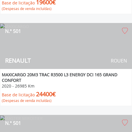
19600€
Base de licitação
(Despesas de venda incluídas)
N.° 501
RENAULT
ROUEN
MAXICARGO 20M3 TRAC R3500 L3 ENERGY DCI 165 GRAND
CONFORT
2020
-
26985 Km
24400€
Base de licitação
(Despesas de venda incluídas)
N.° 501