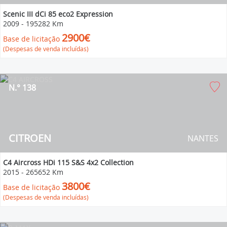
Scenic III dCi 85 eco2 Expression
2009
-
195282 Km
2900€
Base de licitação
(Despesas de venda incluídas)
N.° 138
CITROEN
NANTES
C4 Aircross HDi 115 S&S 4x2 Collection
2015
-
265652 Km
3800€
Base de licitação
(Despesas de venda incluídas)