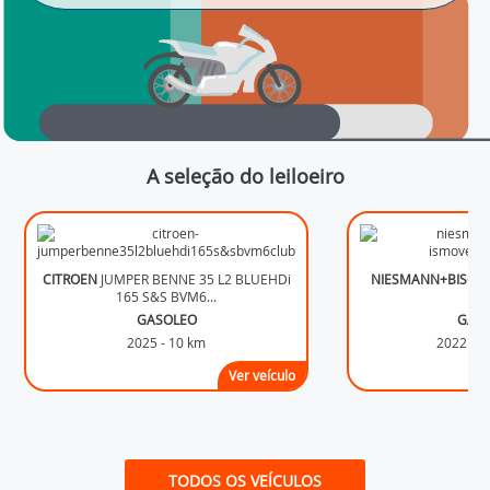
A seleção do leiloeiro
CITROEN
JUMPER BENNE 35 L2 BLUEHDi
NIESMANN+BISCH
165 S&S BVM6...
18
GASOLEO
GAS
2025 - 10 km
2022 - 
Ver veículo
TODOS OS VEÍCULOS