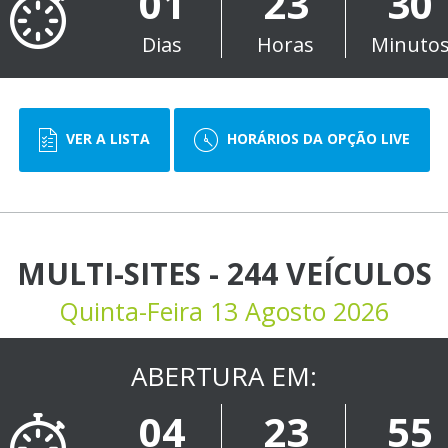
01
23
30
Dias
Horas
Minuto
VER A LISTA
HORÁRIOS DA OPÇÃO LIVE
MULTI-SITES - 244 VEÍCULOS
Quinta-Feira 13 Agosto 2026
ABERTURA EM:
04
23
55