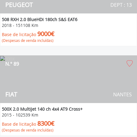
PEUGEOT
DEPT : 13
508 RXH 2.0 BlueHDi 180ch S&S EAT6
2018
-
151108 Km
9000€
Base de licitação
(Despesas de venda incluídas)
N.° 89
FIAT
NANTES
500X 2.0 MultiJet 140 ch 4x4 AT9 Cross+
2015
-
102539 Km
8300€
Base de licitação
(Despesas de venda incluídas)