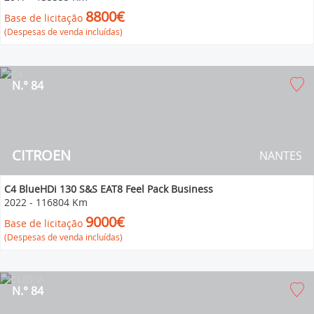
8800€
Base de licitação
(Despesas de venda incluídas)
N.° 84
CITROEN
NANTES
C4 BlueHDi 130 S&S EAT8 Feel Pack Business
2022
-
116804 Km
9000€
Base de licitação
(Despesas de venda incluídas)
N.° 84