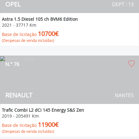
OPEL
DEPT : 13
Astra 1.5 Diesel 105 ch BVM6 Edition
2021
-
37717 Km
10700€
Base de licitação
(Despesas de venda incluídas)
N.° 76
RENAULT
NANTES
Trafic Combi L2 dCi 145 Energy S&S Zen
2019
-
205491 Km
11900€
Base de licitação
(Despesas de venda incluídas)