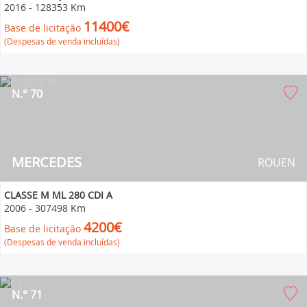
2016
-
128353 Km
11400€
Base de licitação
(Despesas de venda incluídas)
N.° 70
MERCEDES
ROUEN
CLASSE M ML 280 CDI A
2006
-
307498 Km
4200€
Base de licitação
(Despesas de venda incluídas)
N.° 71