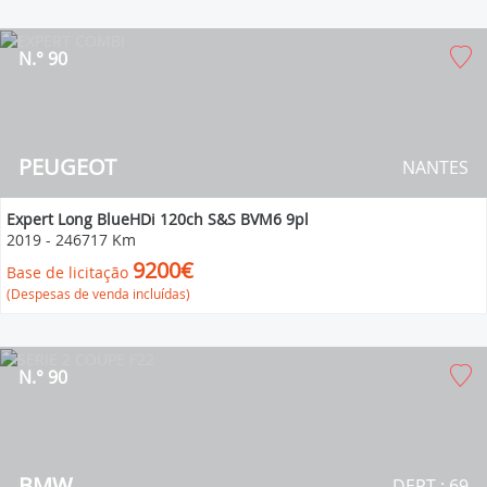
N.° 90
PEUGEOT
NANTES
Expert Long BlueHDi 120ch S&S BVM6 9pl
2019
-
246717 Km
9200€
Base de licitação
(Despesas de venda incluídas)
N.° 90
BMW
DEPT : 69