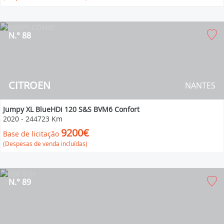
N.° 88
CITROEN
NANTES
Jumpy XL BlueHDi 120 S&S BVM6 Confort
2020
-
244723 Km
9200€
Base de licitação
(Despesas de venda incluídas)
N.° 89