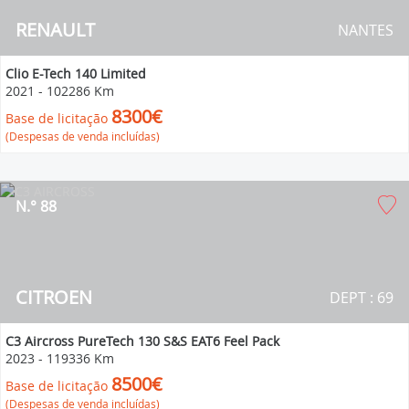
RENAULT
NANTES
Clio E-Tech 140 Limited
2021
-
102286 Km
8300€
Base de licitação
(Despesas de venda incluídas)
N.° 88
CITROEN
DEPT : 69
C3 Aircross PureTech 130 S&S EAT6 Feel Pack
2023
-
119336 Km
8500€
Base de licitação
(Despesas de venda incluídas)