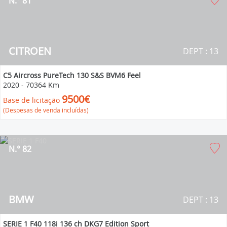
N.° 81
CITROEN
DEPT : 13
C5 Aircross PureTech 130 S&S BVM6 Feel
2020
-
70364 Km
9500€
Base de licitação
(Despesas de venda incluídas)
N.° 82
BMW
DEPT : 13
SERIE 1 F40 118i 136 ch DKG7 Edition Sport