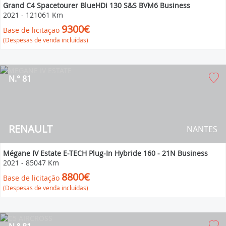
Grand C4 Spacetourer BlueHDi 130 S&S BVM6 Business
2021
-
121061 Km
9300€
Base de licitação
(Despesas de venda incluídas)
N.° 81
RENAULT
NANTES
Mégane IV Estate E-TECH Plug-In Hybride 160 - 21N Business
2021
-
85047 Km
8800€
Base de licitação
(Despesas de venda incluídas)