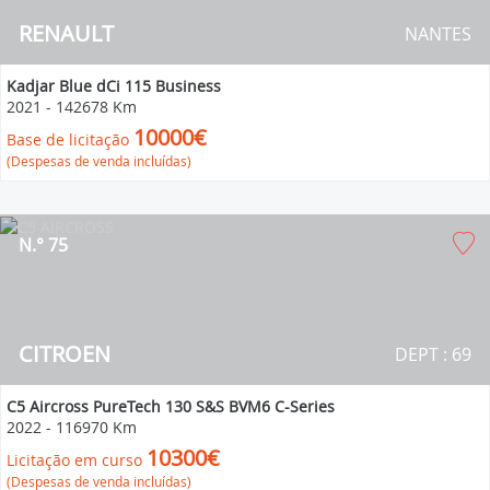
RENAULT
NANTES
Kadjar Blue dCi 115 Business
2021
-
142678 Km
10000€
Base de licitação
(Despesas de venda incluídas)
N.° 75
CITROEN
DEPT : 69
C5 Aircross PureTech 130 S&S BVM6 C-Series
2022
-
116970 Km
10300€
Licitação em curso
(Despesas de venda incluídas)