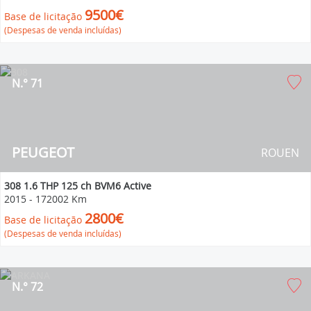
9500€
Base de licitação
(Despesas de venda incluídas)
N.° 71
PEUGEOT
ROUEN
308 1.6 THP 125 ch BVM6 Active
2015
-
172002 Km
2800€
Base de licitação
(Despesas de venda incluídas)
N.° 72