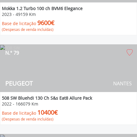
Mokka 1.2 Turbo 100 ch BVM6 Elegance
2023
-
49159 Km
9600€
Base de licitação
(Despesas de venda incluídas)
N.° 79
PEUGEOT
NANTES
508 SW Bluehdi 130 Ch S&s Eat8 Allure Pack
2022
-
166079 Km
10400€
Base de licitação
(Despesas de venda incluídas)