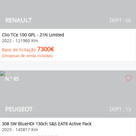
RENAULT
DEPT : 56
Clio TCe 100 GPL - 21N Limited
2022
-
121960 Km
7300€
Base de licitação
(Despesas de venda incluídas)
N.° 85
PEUGEOT
DEPT : 13
308 SW BlueHDi 130ch S&S EAT8 Active Pack
2023
-
145817 Km