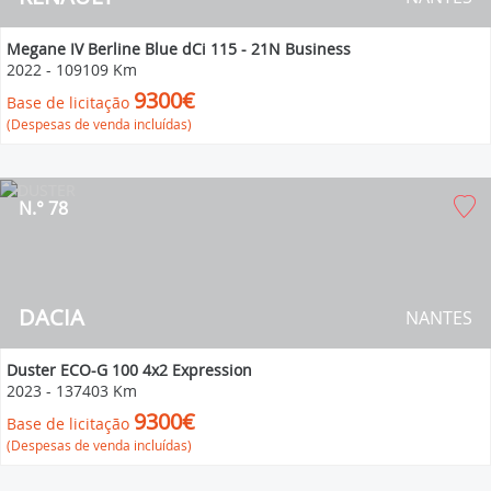
Megane IV Berline Blue dCi 115 - 21N Business
2022
-
109109 Km
9300€
Base de licitação
(Despesas de venda incluídas)
N.° 78
DACIA
NANTES
Duster ECO-G 100 4x2 Expression
2023
-
137403 Km
9300€
Base de licitação
(Despesas de venda incluídas)