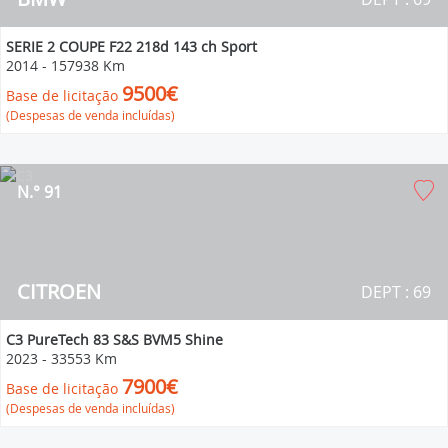
SERIE 2 COUPE F22 218d 143 ch Sport
2014
-
157938 Km
9500€
Base de licitação
(Despesas de venda incluídas)
N.° 91
CITROEN
DEPT : 69
C3 PureTech 83 S&S BVM5 Shine
2023
-
33553 Km
7900€
Base de licitação
(Despesas de venda incluídas)