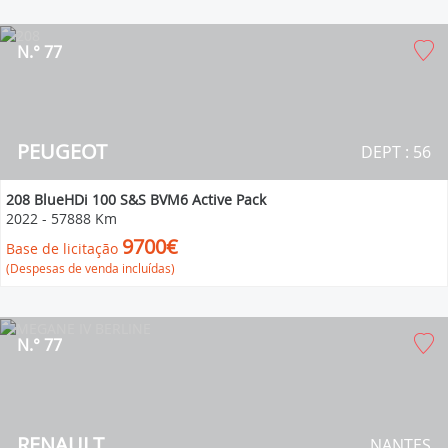
N.° 77
PEUGEOT
DEPT : 56
208 BlueHDi 100 S&S BVM6 Active Pack
2022
-
57888 Km
9700€
Base de licitação
(Despesas de venda incluídas)
N.° 77
RENAULT
NANTES