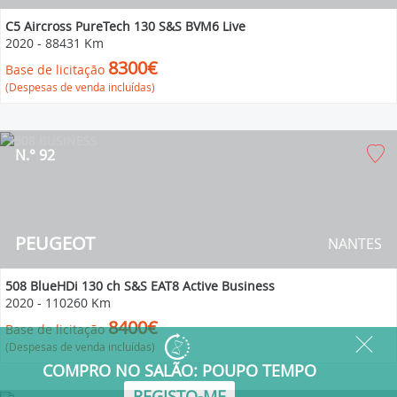
C5 Aircross PureTech 130 S&S BVM6 Live
2020
-
88431 Km
8300€
Base de licitação
(Despesas de venda incluídas)
N.° 92
PEUGEOT
NANTES
508 BlueHDi 130 ch S&S EAT8 Active Business
2020
-
110260 Km
8400€
Base de licitação
(Despesas de venda incluídas)