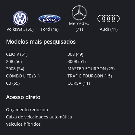
Mercede..
Volkswa..
(56)
Ford
(48)
(71)
Audi
(41)
Modelos mais pesquisados
CLIO V
(51)
308
(49)
208
(56)
3008
(51)
2008
(54)
MASTER FOURGON
(25)
COMBO LIFE
(31)
TRAFIC FOURGON
(15)
C3
(55)
CORSA
(11)
Acesso direto
Orçamento reduzido
Caixa de velocidades automática
Veículos híbridos