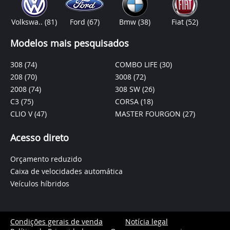
Volkswa..
(81)
Ford
(67)
Bmw
(38)
Fiat
(52)
Modelos mais pesquisados
308
(74)
COMBO LIFE
(30)
208
(70)
3008
(72)
2008
(74)
308 SW
(26)
C3
(75)
CORSA
(18)
CLIO V
(47)
MASTER FOURGON
(27)
Acesso direto
Orçamento reduzido
Caixa de velocidades automática
Veículos híbridos
Condições gerais de venda
Notícia legal