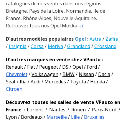
catalogues de nos ventes dans nos régions :
Bretagne, Pays de la Loire, Normandie, Ile de
France, Rhône-Alpes,
Nouvelle-Aquitaine
.
Retrouvez tous nos Opel Mokka
ici
.
D'autres modèles populaires
Opel
:
Astra
/
Zafira
/
Insignia
/
Corsa
/
Meriva
/
Grandland
/
Crossland
D'autres marques en vente chez VPauto :
Renault
/
Fiat
/
Peugeot
/
DS
/
Opel
/
Ford
/
Chevrolet
/
Volkswagen
/
BMW
/
Nissan
/
Dacia
/
Seat
/
Kia
/
Audi
/
Mercedes
/
Toyota
/
Honda
/
Citroen
Découvrez toutes les salles de vente VPauto en
France :
Lorient
/
Nantes
/
Rouen
/
Paris-Nord
/
Lyon
/
Bordeaux
/
Marseille
/
Lille
/
Bruxelles