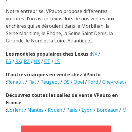
Notre entreprise, VPauto propose différentes
voitures d'occasion Lexus, lors de nos ventes aux
enchères qui se déroulent dans le Morbihan, la
Seine Maritime, le Rhône, la Seine Saint Denis, la
Gironde, le Nord et la Loire-Atlantique...
Les modèles populaires chez Lexus :
NX
/
ES
/
RX
/
RZ
/
UX
/
CT
/
LS
D'autres marques en vente chez VPauto
:
Renault
/
Fiat
/
Peugeot
/
DS
/
Opel
/
Ford
/
Chevrolet
/
V
Découvrez toutes les salles de vente VPauto en
France
:
Lorient
/
Nantes
/
Rouen
/
Paris
/
Lyon
/
Bordeaux
/
Mars