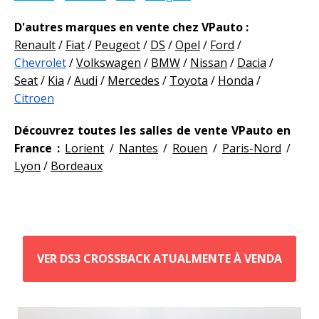
D'autres marques en vente chez VPauto :
Renault
/
Fiat
/
Peugeot
/
DS
/
Opel
/
Ford
/
Chevrolet
/
Volkswagen
/
BMW
/
Nissan
/
Dacia
/
Seat
/
Kia
/
Audi
/
Mercedes
/
Toyota
/
Honda
/
Citroen
Découvrez toutes les salles de vente VPauto en
France :
Lorient
/
Nantes
/
Rouen
/
Paris-Nord
/
Lyon
/
Bordeaux
VER DS3 CROSSBACK ATUALMENTE À VENDA