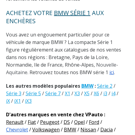
ACHETEZ VOTRE
BMW SÉRIE 1
AUX
ENCHÈRES
Vous avez un engouement particulier pour ce
véhicule de marque BMW ?
La compacte Série 1
figure régulièrement aux catalogues de nos ventes
dans nos régions : Bretagne, Pays de la Loire,
Normandie, Ile de France, Rhône-Alpes,
Nouvelle-
Aquitaine
. Retrouvez toutes nos BMW série 1
ici
.
Les autres modèles populaires
BMW
:
Série 2
/
Série 3
/
Série 5
/
Série 7
/
X1
/
X3
/
X5
/
X6
/
i3
/
i4
/
iX
/
iX1
/
iX3
D'autres marques en vente chez VPauto :
Renault
/
Fiat
/
Peugeot
/
DS
/
Opel
/
Ford
/
Chevrolet
/
Volkswagen
/
BMW
/
Nissan
/
Dacia
/