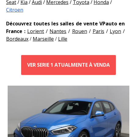
Seat
/
Kia
/
Audi
/
Mercedes
/
Toyota
/
Honda
/
Citroen
Découvrez toutes les salles de vente VPauto en
France :
Lorient
/
Nantes
/
Rouen
/
Paris
/
Lyon
/
Bordeaux
/
Marseille
/
Lille
VER SERIE 1 ATUALMENTE À VENDA