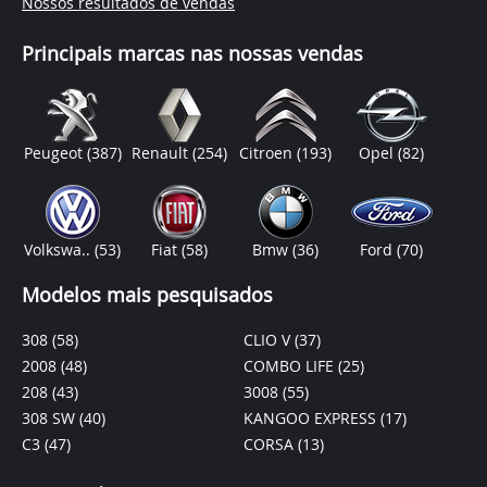
Nossos resultados de vendas
Principais marcas nas nossas vendas
Peugeot
(387)
Renault
(254)
Citroen
(193)
Opel
(82)
Volkswa..
(53)
Fiat
(58)
Bmw
(36)
Ford
(70)
Modelos mais pesquisados
308
(58)
CLIO V
(37)
2008
(48)
COMBO LIFE
(25)
208
(43)
3008
(55)
308 SW
(40)
KANGOO EXPRESS
(17)
C3
(47)
CORSA
(13)