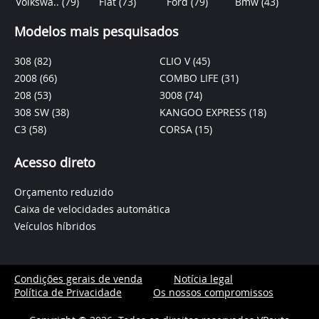
Volkswa..
(79)
Fiat
(73)
Ford
(79)
Bmw
(43)
Modelos mais pesquisados
308
(82)
CLIO V
(45)
2008
(66)
COMBO LIFE
(31)
208
(53)
3008
(74)
308 SW
(38)
KANGOO EXPRESS
(18)
C3
(58)
CORSA
(15)
Acesso direto
Orçamento reduzido
Caixa de velocidades automática
Veículos híbridos
Condições gerais de venda
Notícia legal
Política de Privacidade
Os nossos compromissos