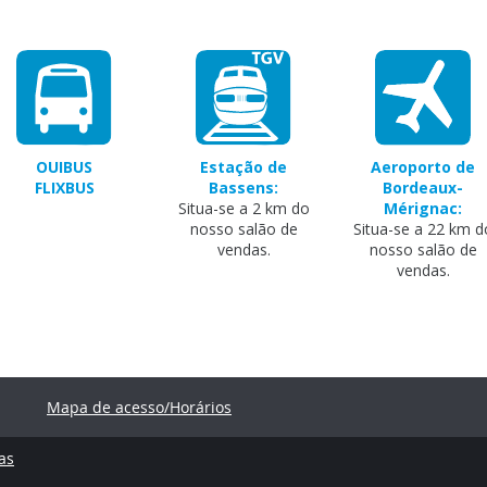
OUIBUS
Estação de
Aeroporto de
FLIXBUS
Bassens:
Bordeaux-
Situa-se a 2 km do
Mérignac:
nosso salão de
Situa-se a 22 km d
vendas.
nosso salão de
vendas.
Mapa de acesso/Horários
as