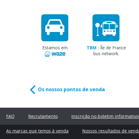
Estamos em
TBM :
Île de France
bus network.
Os nossos pontos de venda
FAQ
Recrutamento
Inscrição no boletim informativo
As marcas que temos à venda
Nossos resultados de vend