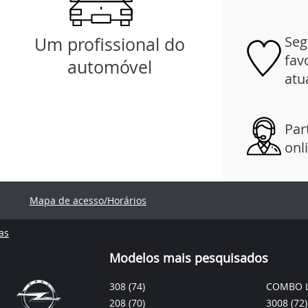
Seg
Um profissional do
fav
automóvel
atu
Par
onl
Mapa de acesso/Horários
as
Modelos mais pesquisados
308
(74)
COMBO L
208
(70)
3008
(72)