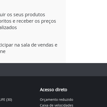
uir os seus produtos
oritos e receber os preços
alizados
ticipar na sala de vendas e
ine
Acesso direto
IFE
(30)
Orçamento reduzido
Caixa de velocidades