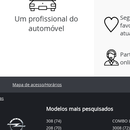
Seg
Um profissional do
fav
automóvel
atu
Par
onl
Mapa de acesso/Horários
as
Modelos mais pesquisados
308
(74)
COMBO L
208
(70)
3008
(72)