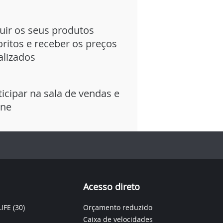
uir os seus produtos
oritos e receber os preços
alizados
ticipar na sala de vendas e
ine
Acesso direto
IFE
(30)
Orçamento reduzido
Caixa de velocidades