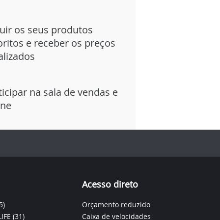
uir os seus produtos
oritos e receber os preços
alizados
ticipar na sala de vendas e
ine
Acesso direto
5)
Orçamento reduzido
IFE
(31)
Caixa de velocidades