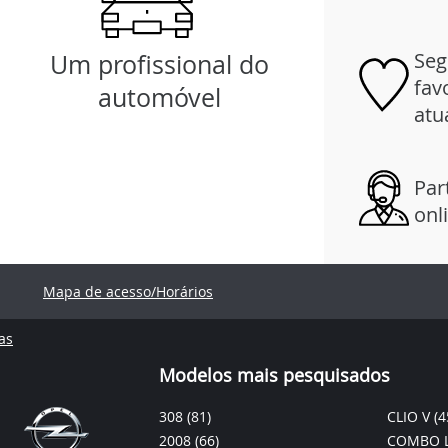
Seg
Um profissional do
fav
automóvel
atu
Par
onl
Mapa de acesso/Horários
as
Modelos mais pesquisados
308
(81)
CLIO V
(4
2008
(66)
COMBO L