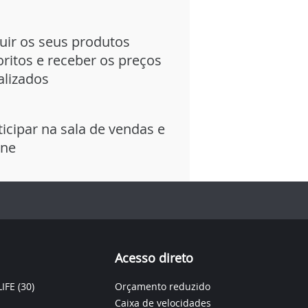
uir os seus produtos
oritos e receber os preços
alizados
ticipar na sala de vendas e
ine
Acesso direto
IFE
(30)
Orçamento reduzido
Caixa de velocidades