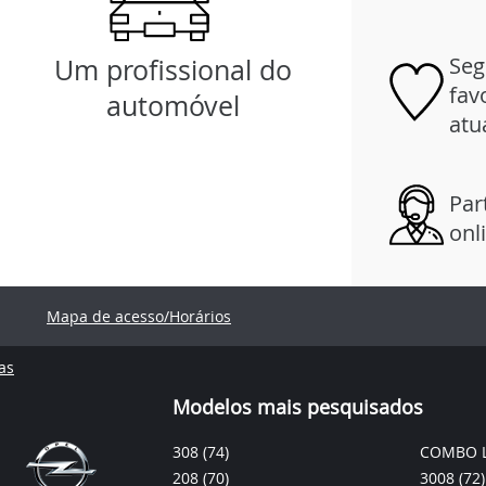
Seg
Um profissional do
fav
automóvel
atu
Par
onl
Mapa de acesso/Horários
as
Modelos mais pesquisados
308
(74)
COMBO L
208
(70)
3008
(72)