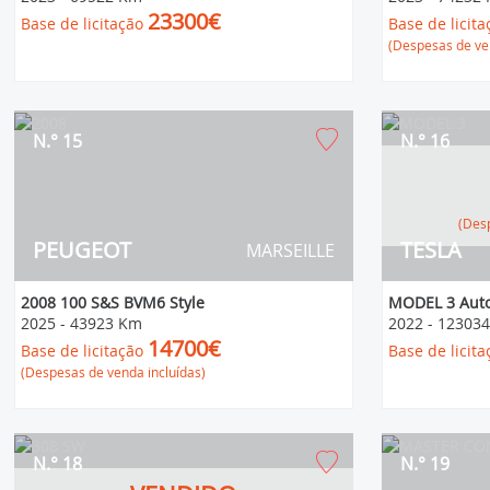
23300€
Base de licitação
Base de licita
(Despesas de ven
N.° 15
N.° 16
(D
PEUGEOT
TESLA
MARSEILLE
2008 100 S&S BVM6 Style
MODEL 3 Auto
2025
-
43923 Km
2022
-
12303
14700€
Base de licitação
Base de licita
(Despesas de venda incluídas)
N.° 18
N.° 19