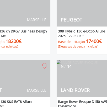
PEUGEOT
MARSEILLE
 136 ch DKG7 Business Design
308 Hybrid 136 e-DCS6 Allure
2 Km
2025
-
22037 Km
18200€
17400€
ção
Base de licitação
da incluídas)
(Despesas de venda incluídas)
N.° 14
T
LAND ROVER
MARSEILLE
130 S&S EAT8 Allure
Range Rover Evoque D150 AWD
 Km
Dynamic SE