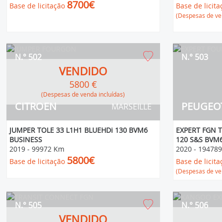
8700€
Base de licitação
Base de licita
(Despesas de ven
N.° 502
N.° 503
VENDIDO
5800 €
(Despesas de venda incluídas)
CITROEN
PEUGEO
MARSEILLE
JUMPER TOLE 33 L1H1 BLUEHDi 130 BVM6
EXPERT FGN 
BUSINESS
120 S&S BVM
2019
-
99972 Km
2020
-
19478
5800€
Base de licitação
Base de licita
(Despesas de ven
N.° 505
N.° 506
VENDIDO