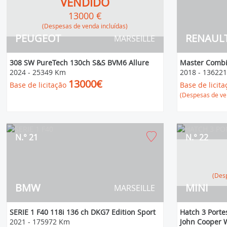
VENDIDO
13000 €
(Despesas de venda incluídas)
PEUGEOT
RENAUL
MARSEILLE
308 SW PureTech 130ch S&S BVM6 Allure
Master Combi
2024
-
25349 Km
2018
-
13622
13000€
Base de licitação
Base de licita
(Despesas de ven
N.° 21
N.° 22
(D
BMW
MINI
MARSEILLE
SERIE 1 F40 118i 136 ch DKG7 Edition Sport
Hatch 3 Porte
2021
-
175972 Km
John Cooper 