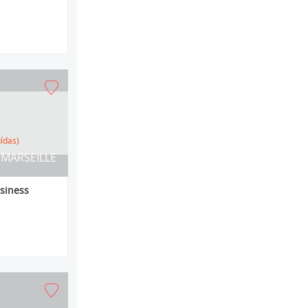
uídas)
MARSEILLE
siness