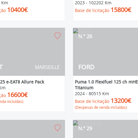
4 Km
2023
-
102202 Km
10400€
15800€
ção
Base de licitação
N.° 26
T
FORD
MARSEILLE
25 e-EAT8 Allure Pack
Puma 1.0 Flexifuel 125 ch mH
 Km
Titanium
16600€
2024
-
80515 Km
ção
13200€
Base de licitação
da incluídas)
(Despesas de venda incluídas)
N.° 29