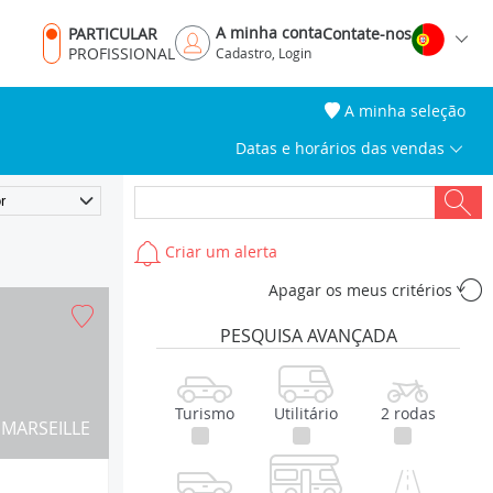
A minha conta
PARTICULAR
Contate-nos
PROFISSIONAL
Cadastro, Login
A minha seleção
Datas e horários das vendas
Criar um alerta
Apagar os meus critérios
PESQUISA AVANÇADA
Turismo
Utilitário
2 rodas
MARSEILLE