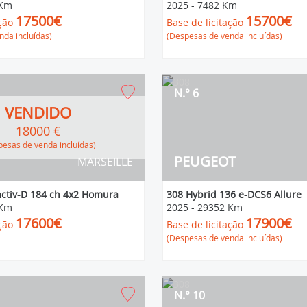
 Km
2025
-
7482 Km
17500€
15700€
ção
Base de licitação
da incluídas)
(Despesas de venda incluídas)
N.° 6
VENDIDO
18000 €
espesas de venda incluídas)
PEUGEOT
MARSEILLE
activ-D 184 ch 4x2 Homura
308 Hybrid 136 e-DCS6 Allure
 Km
2025
-
29352 Km
17600€
17900€
ção
Base de licitação
(Despesas de venda incluídas)
N.° 10