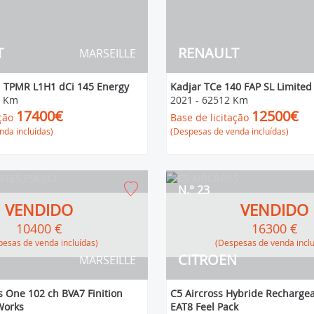
T
RENAULT
MARSEILLE
 TPMR L1H1 dCi 145 Energy
Kadjar TCe 140 FAP SL Limited
1 Km
2021
-
62512 Km
17400€
12500€
ção
Base de licitação
da incluídas)
(Despesas de venda incluídas)
N.° 23
VENDIDO
VENDIDO
10400 €
16300 €
espesas de venda incluídas)
(Despesas de venda incl
CITROEN
MARSEILLE
s One 102 ch BVA7 Finition
C5 Aircross Hybride Rechargea
Works
EAT8 Feel Pack