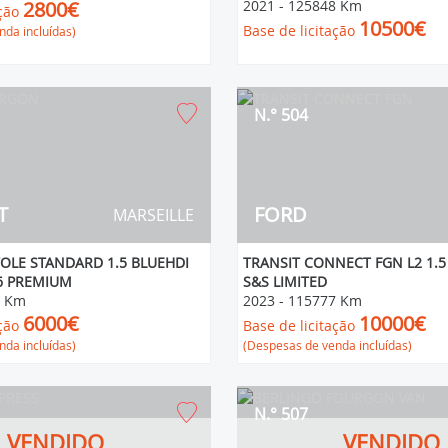
2800€
2021
-
125848 Km
ção
10500€
Base de licitação
da incluídas)
N.° 504
T
FORD
MARSEILLE
TOLE STANDARD 1.5 BLUEHDI
TRANSIT CONNECT FGN L2 1.5
6 PREMIUM
S&S LIMITED
9 Km
2023
-
115777 Km
6000€
10000€
ção
Base de licitação
da incluídas)
(Despesas de venda incluídas)
N.° 507
VENDIDO
VENDIDO