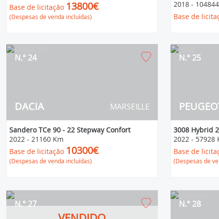
13800€
2018
-
10484
Base de licitação
Base de licita
(Despesas de venda incluídas)
N.° 24
N.° 25
DACIA
PEUGEO
MARSEILLE
Sandero TCe 90 - 22 Stepway Confort
3008 Hybrid 2
2022
-
21160 Km
2022
-
57928
10300€
Base de licitação
Base de licita
(Despesas de venda incluídas)
(Despesas de ven
N.° 27
N.° 28
VENDIDO