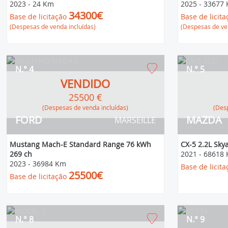
2023
-
24 Km
2025
-
33677
34300€
Base de licitação
Base de licita
(Despesas de venda incluídas)
(Despesas de ven
N.° 4
N.° 5
VENDIDO
25500 €
(Despesas de venda incluídas)
(D
FORD
MAZDA
MARSEILLE
Mustang Mach-E Standard Range 76 kWh
CX-5 2.2L Sky
269 ch
2021
-
68618
2023
-
36984 Km
Base de licita
25500€
Base de licitação
N.° 8
N.° 9