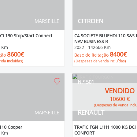
CITROEN
MARSEILLE
Ci 130 Stop/Start Connect
C4 SOCIETE BLUEHDI 110 S&S 
NAV BUSINESS R
8 Km
2022
-
142666 Km
8600€
8400€
ção
Base de licitação
da incluídas)
(Despesas de venda incluídas)
N.° 501
VENDIDO
10600 €
(Despesas de venda incl
RENAULT
MARSEILLE
 110 Cooper
TRAFIC FGN L1H1 1000 KG DC
4 Km
CONFORT