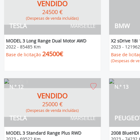
VENDIDO
24500 €
(Despesas de venda incluídas)
TESLA
BMW
MARSEILLE
MODEL 3 Long Range Dual Motor AWD
X2 sDrive 18i
2022
-
85485 Km
2023
-
12196
24500€
Base de licitação
Base de licita
(Despesas de ven
N.° 12
N.° 13
VENDIDO
25000 €
(Despesas de venda incluídas)
TESLA
PEUGEO
MARSEILLE
MODEL 3 Standard Range Plus RWD
2008 BlueHDi 
2023
-
69522 Km
2023
-
74232