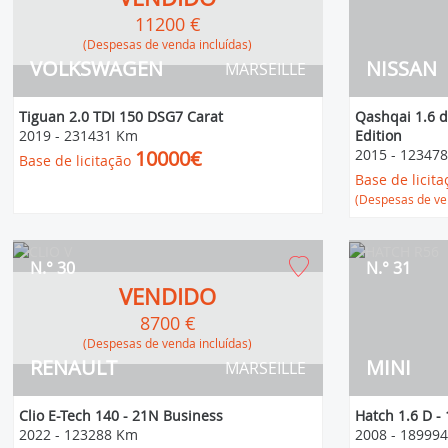
11200 €
(Despesas de venda incluídas)
VOLKSWAGEN
NISSAN
MARSEILLE
Tiguan 2.0 TDI 150 DSG7 Carat
Qashqai 1.6 d
2019
-
231431 Km
Edition
10000€
2015
-
12347
Base de licitação
Base de licita
(Despesas de ven
N.° 30
N.° 31
VENDIDO
8700 €
(Despesas de venda incluídas)
RENAULT
MINI
MARSEILLE
Clio E-Tech 140 - 21N Business
Hatch 1.6 D -
2022
-
123288 Km
2008
-
18999