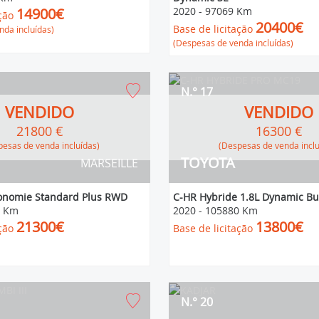
14900€
2020
-
97069 Km
ção
20400€
Base de licitação
da incluídas)
(Despesas de venda incluídas)
N.° 17
VENDIDO
VENDIDO
21800 €
16300 €
espesas de venda incluídas)
(Despesas de venda incl
TOYOTA
MARSEILLE
nomie Standard Plus RWD
C-HR Hybride 1.8L Dynamic Bu
4 Km
2020
-
105880 Km
21300€
13800€
ção
Base de licitação
N.° 20