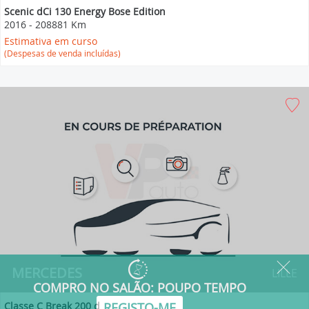
Scenic dCi 130 Energy Bose Edition
2016
-
208881 Km
Estimativa em curso
(Despesas de venda incluídas)
MERCEDES
LILLE
Classe C Break 200 d