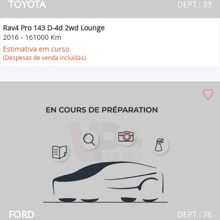
TOYOTA
DEPT : 33
Rav4 Pro 143 D-4d 2wd Lounge
2016
-
161000 Km
Estimativa em curso
(Despesas de venda incluídas)
FORD
DEPT : 76