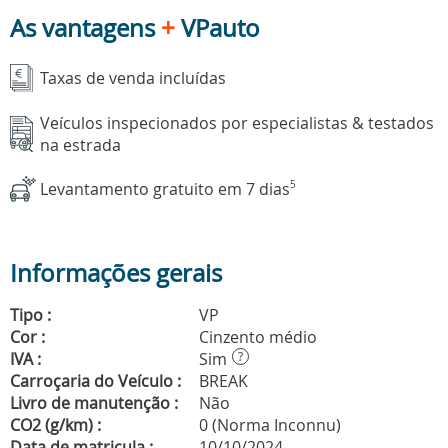
As vantagens
+
VPauto
Taxas de venda incluídas
Veículos inspecionados por especialistas & testados
na estrada
Levantamento gratuito em 7 dias
5
Informações gerais
Tipo :
VP
Cor :
Cinzento médio
IVA :
Sim
?
Carroçaria do Veículo :
BREAK
Livro de manutenção :
Não
CO2 (g/km) :
0 (Norma Inconnu)
Data de matricula :
10/10/2024