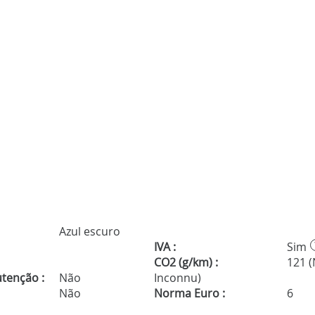
Azul escuro
IVA :
Sim
CO2 (g/km) :
121 
tenção :
Não
Inconnu)
Não
Norma Euro :
6