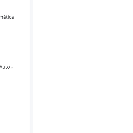
mática
Auto -