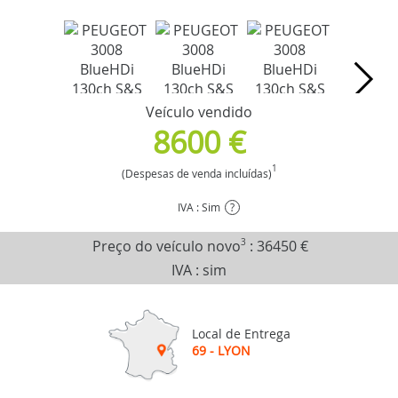
Veículo vendido
8600 €
1
(Despesas de venda incluídas)
IVA : Sim
?
Preço do veículo novo
3
:
36450 €
IVA : sim
Local de Entrega
69 - LYON