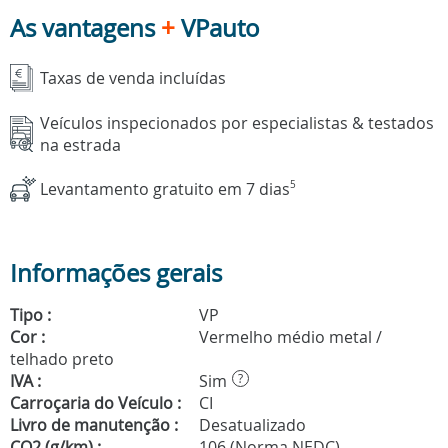
As vantagens
+
VPauto
Taxas de venda incluídas
Veículos inspecionados por especialistas & testados
na estrada
Levantamento gratuito em 7 dias
5
Informações gerais
Tipo :
VP
Cor :
Vermelho médio metal /
telhado preto
IVA :
Sim
?
Carroçaria do Veículo :
CI
Livro de manutenção :
Desatualizado
CO2 (g/km) :
106 (Norma NEDC)