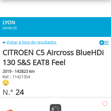
LYON
04/06/26
Voltar à lista de resultados
CITROEN C5 Aircross BlueHDi
130 S&S EAT8 Feel
2019 - 142823 km
Ref. : 11421354
N.°
24