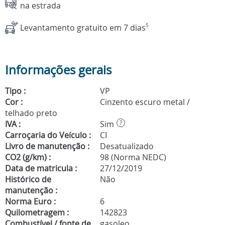
na estrada
Levantamento gratuito em 7 dias
5
Informações gerais
Tipo :
VP
Cor :
Cinzento escuro metal /
telhado preto
IVA :
Sim
?
Carroçaria do Veículo :
CI
Livro de manutenção :
Desatualizado
CO2 (g/km) :
98 (Norma NEDC)
Data de matricula :
27/12/2019
Histórico de
Não
manutenção :
Norma Euro :
6
Quilometragem :
142823
Combustível / fonte de
gasoleo