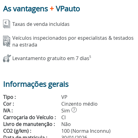
As vantagens
+
VPauto
Taxas de venda incluídas
Veículos inspecionados por especialistas & testados
na estrada
Levantamento gratuito em 7 dias
5
Informações gerais
Tipo :
VP
Cor :
Cinzento médio
IVA :
Sim
?
Carroçaria do Veículo :
CI
Livro de manutenção :
Não
CO2 (g/km) :
100 (Norma Inconnu)
Data de matricula :
30/01/2026