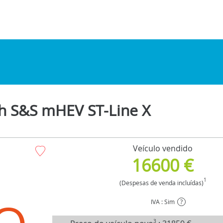
ch S&S mHEV ST-Line X
Veículo vendido
16600 €
1
(Despesas de venda incluídas)
IVA : Sim
?
3