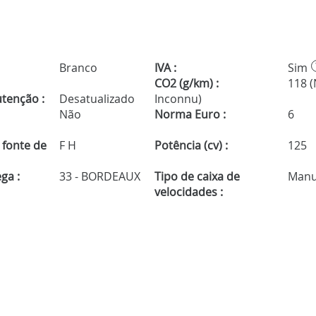
Branco
IVA :
Sim
CO2 (g/km) :
118 
tenção :
Desatualizado
Inconnu)
Não
Norma Euro :
6
 fonte de
F H
Potência (cv) :
125
ga :
33 - BORDEAUX
Tipo de caixa de
Manu
velocidades :