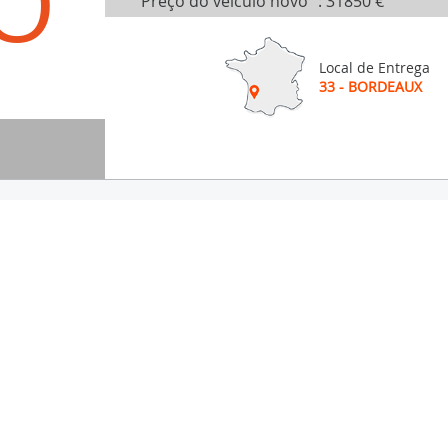
O
Preço do veículo novo
:
31850 €
Local de Entrega
33 - BORDEAUX