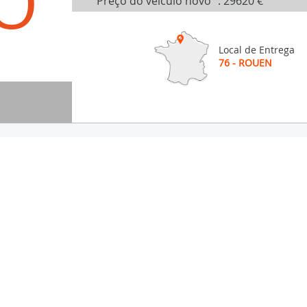
O
Preço do veículo novo
:
29620 €
Local de Entrega
76 - ROUEN