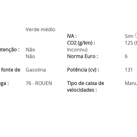
Verde médio
IVA :
Sim
CO2 (g/km) :
125 
tenção :
Não
Inconnu)
Não
Norma Euro :
6
 fonte de
Gasolina
Potência (cv) :
131
ga :
76 - ROUEN
Tipo de caixa de
Manu
velocidades :