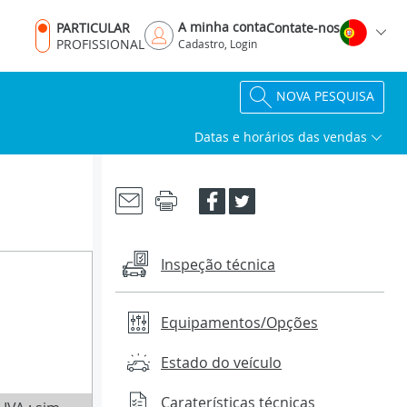
A minha conta
PARTICULAR
Contate-nos
PROFISSIONAL
Cadastro, Login
NOVA PESQUISA
Datas e horários das vendas
Inspeção técnica
Equipamentos/Opções
Estado do veículo
Caraterísticas técnicas