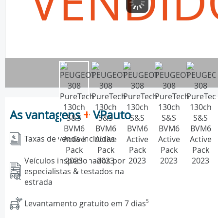
VENDID
As vantagens
+
VPauto
Taxas de venda incluídas
Veículos inspecionados por
especialistas & testados na
estrada
Levantamento gratuito em 7 dias
5