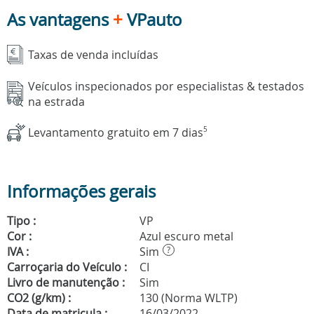
As vantagens
+
VPauto
Taxas de venda incluídas
Veículos inspecionados por especialistas & testados
na estrada
Levantamento gratuito em 7 dias
5
Informações gerais
Tipo :
VP
Cor :
Azul escuro metal
IVA :
Sim
?
Carroçaria do Veículo :
CI
Livro de manutenção :
Sim
CO2 (g/km) :
130 (Norma WLTP)
Data de matricula :
16/03/2022