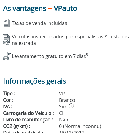
As vantagens
+
VPauto
Taxas de venda incluídas
Veículos inspecionados por especialistas & testados
na estrada
Levantamento gratuito em 7 dias
5
Informações gerais
Tipo :
VP
Cor :
Branco
IVA :
Sim
?
Carroçaria do Veículo :
CI
Livro de manutenção :
Não
CO2 (g/km) :
0 (Norma Inconnu)
Data de matricula :
13/12/2022