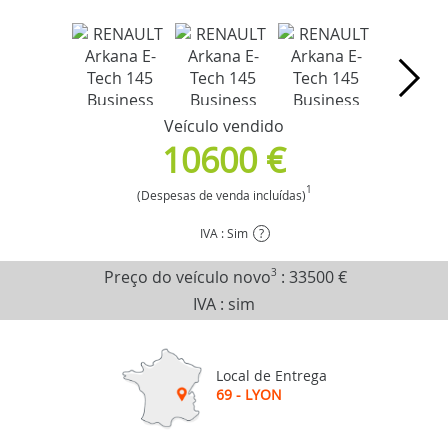
Veículo vendido
10600 €
1
(Despesas de venda incluídas)
IVA : Sim
?
Preço do veículo novo
3
:
33500 €
IVA : sim
Local de Entrega
69 - LYON