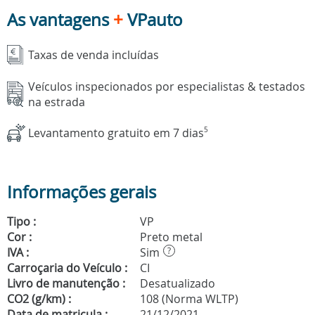
As vantagens
+
VPauto
Taxas de venda incluídas
Veículos inspecionados por especialistas & testados
na estrada
Levantamento gratuito em 7 dias
5
Informações gerais
Tipo :
VP
Cor :
Preto metal
IVA :
Sim
?
Carroçaria do Veículo :
CI
Livro de manutenção :
Desatualizado
CO2 (g/km) :
108 (Norma WLTP)
Data de matricula :
21/12/2021