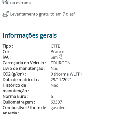
na estrada
Levantamento gratuito em 7 dias
5
Informações gerais
Tipo :
CTTE
Cor :
Branco
IVA :
Sim
?
Carroçaria do Veículo :
FOURGON
Livro de manutenção :
Não
CO2 (g/km) :
0 (Norma WLTP)
Data de matricula :
29/11/2021
Histórico de
Não
manutenção :
Norma Euro :
6
Quilometragem :
63307
Combustível / fonte de
gasoleo
energia :