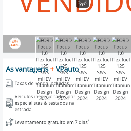
VENDID
As vantagens
+
VPauto
Taxas de venda incluídas
Veículos inspecionados por
especialistas & testados na
estrada
Levantamento gratuito em 7 dias
5