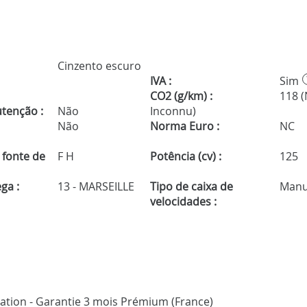
Cinzento escuro
IVA :
Sim
CO2 (g/km) :
118 
tenção :
Não
Inconnu)
Não
Norma Euro :
NC
 fonte de
F H
Potência (cv) :
125
ga :
13 - MARSEILLE
Tipo de caixa de
Manu
velocidades :
ication - Garantie 3 mois Prémium (France)