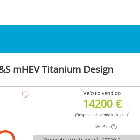
 S&S mHEV Titanium Design
Veículo vendido
14200 €
1
(Despesas de venda incluídas)
IVA : Sim
?
3