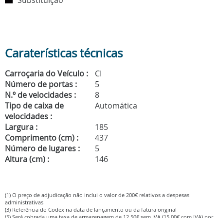
Substituição
Caraterísticas técnicas
Carroçaria do Veículo :
CI
Número de portas :
5
N.º de velocidades :
8
Tipo de caixa de
Automática
velocidades :
Largura :
185
Comprimento (cm) :
437
Número de lugares :
5
Altura (cm) :
146
(1) O preço de adjudicação não inclui o valor de 200€ relativos a despesas
administrativas
(3) Referência do Codex na data de lançamento ou da fatura original
(5) Será cobrada uma taxa de armazenagem de 12,50€ sem IVA (15,00€ com IVA) por