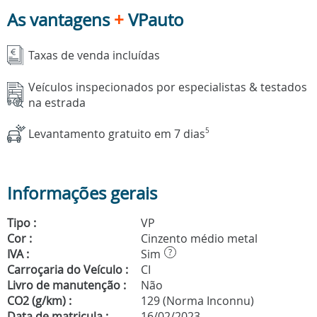
As vantagens
+
VPauto
Taxas de venda incluídas
Veículos inspecionados por especialistas & testados
na estrada
Levantamento gratuito em 7 dias
5
Informações gerais
Tipo :
VP
Cor :
Cinzento médio metal
IVA :
Sim
?
Carroçaria do Veículo :
CI
Livro de manutenção :
Não
CO2 (g/km) :
129 (Norma Inconnu)
Data de matricula :
16/02/2023