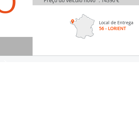
O
Preço do veículo novo
:
14390 €
Local de Entrega
56 - LORIENT