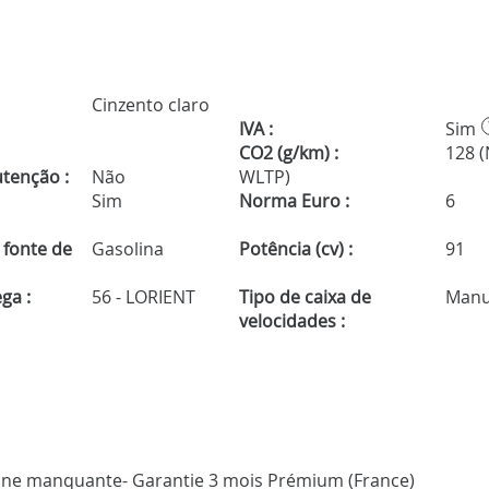
Cinzento claro
IVA :
Sim
CO2 (g/km) :
128 
tenção :
Não
WLTP)
Sim
Norma Euro :
6
 fonte de
Gasolina
Potência (cv) :
91
ga :
56 - LORIENT
Tipo de caixa de
Manu
velocidades :
Antenne manquante- Garantie 3 mois Prémium (France)