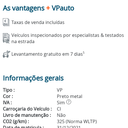
As vantagens
+
VPauto
Taxas de venda incluídas
Veículos inspecionados por especialistas & testados
na estrada
Levantamento gratuito em 7 dias
5
Informações gerais
Tipo :
VP
Cor :
Preto metal
IVA :
Sim
?
Carroçaria do Veículo :
CI
Livro de manutenção :
Não
CO2 (g/km) :
325 (Norma WLTP)
Data de matricula :
31/12/2021