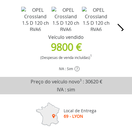
Veículo vendido
9800 €
1
(Despesas de venda incluídas)
IVA : Sim
?
Preço do veículo novo
3
:
30620 €
IVA : sim
Local de Entrega
69 - LYON