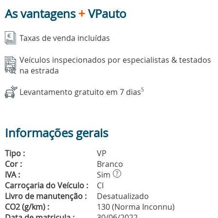
As vantagens
+
VPauto
Taxas de venda incluídas
Veículos inspecionados por especialistas & testados
na estrada
Levantamento gratuito em 7 dias
5
Informações gerais
Tipo :
VP
Cor :
Branco
IVA :
Sim
?
Carroçaria do Veículo :
CI
Livro de manutenção :
Desatualizado
CO2 (g/km) :
130 (Norma Inconnu)
Data de matricula :
30/06/2022