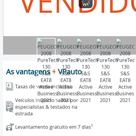
VENDID
As vantagens
+
VPauto
Taxas de venda incluídas
Veículos inspecionados por
especialistas & testados na
estrada
Levantamento gratuito em 7 dias
5