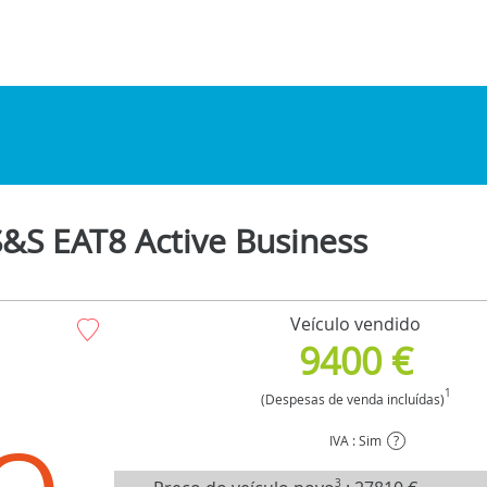
&S EAT8 Active Business
Veículo vendido
9400 €
1
(Despesas de venda incluídas)
IVA : Sim
?
3