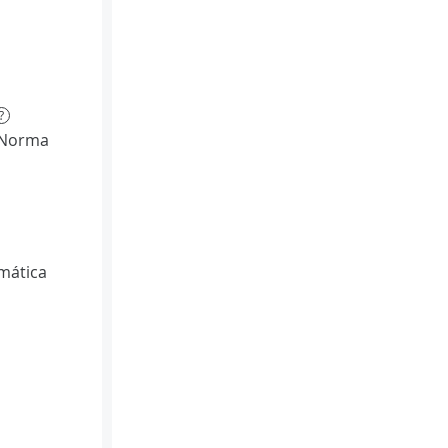
?
(Norma
mática