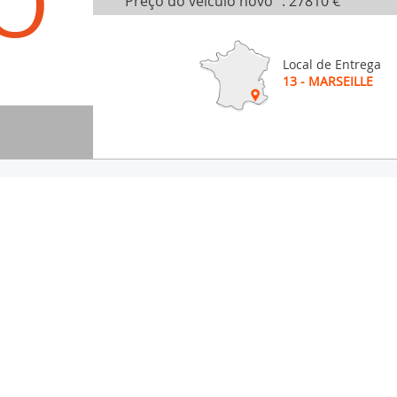
O
Preço do veículo novo
:
27810 €
Local de Entrega
13 - MARSEILLE