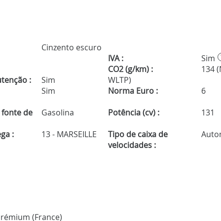
Cinzento escuro
IVA :
Sim
CO2 (g/km) :
134 
tenção :
Sim
WLTP)
Sim
Norma Euro :
6
 fonte de
Gasolina
Potência (cv) :
131
ga :
13 - MARSEILLE
Tipo de caixa de
Auto
velocidades :
s Prémium (France)