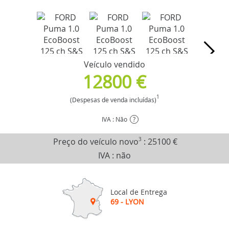
Veículo vendido
12800 €
1
(Despesas de venda incluídas)
IVA : Não
?
Preço do veículo novo
3
:
25100 €
IVA : não
Local de Entrega
69 - LYON