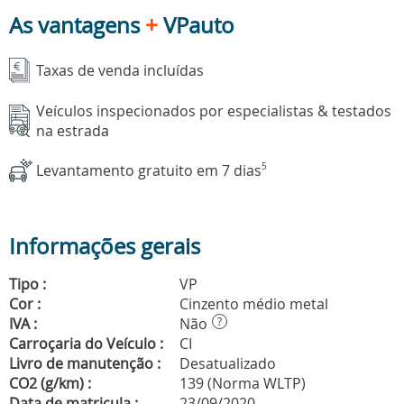
As vantagens
+
VPauto
Taxas de venda incluídas
Veículos inspecionados por especialistas & testados
na estrada
Levantamento gratuito em 7 dias
5
Informações gerais
Tipo :
VP
Cor :
Cinzento médio metal
IVA :
Não
?
Carroçaria do Veículo :
CI
Livro de manutenção :
Desatualizado
CO2 (g/km) :
139 (Norma WLTP)
Data de matricula :
23/09/2020