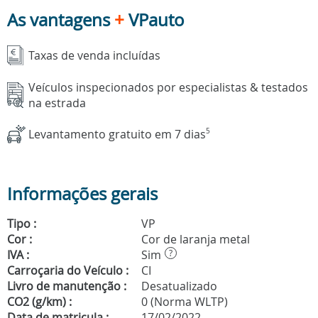
As vantagens
+
VPauto
Taxas de venda incluídas
Veículos inspecionados por especialistas & testados
na estrada
Levantamento gratuito em 7 dias
5
Informações gerais
Tipo :
VP
Cor :
Cor de laranja metal
IVA :
Sim
?
Carroçaria do Veículo :
CI
Livro de manutenção :
Desatualizado
CO2 (g/km) :
0 (Norma WLTP)
Data de matricula :
17/02/2022