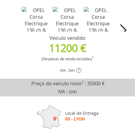
Veículo vendido
11200 €
1
(Despesas de venda incluídas)
IVA : Sim
?
Preço do veículo novo
3
:
35000 €
IVA : sim
Local de Entrega
69 - LYON