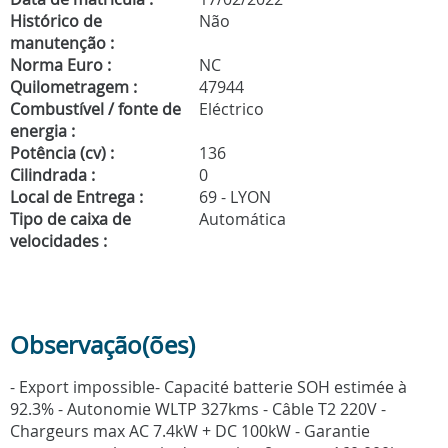
Histórico de
Não
manutenção :
Norma Euro :
NC
Quilometragem :
47944
Combustível / fonte de
Eléctrico
energia :
Potência (cv) :
136
Cilindrada :
0
Local de Entrega :
69 - LYON
Tipo de caixa de
Automática
velocidades :
Observação(ões)
- Export impossible- Capacité batterie SOH estimée à
92.3% - Autonomie WLTP 327kms - Câble T2 220V -
Chargeurs max AC 7.4kW + DC 100kW - Garantie