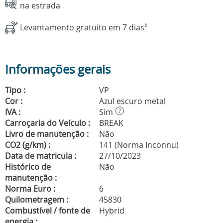
na estrada
Levantamento gratuito em 7 dias
5
Informações gerais
Tipo :
VP
Cor :
Azul escuro metal
IVA :
Sim
?
Carroçaria do Veículo :
BREAK
Livro de manutenção :
Não
CO2 (g/km) :
141 (Norma Inconnu)
Data de matricula :
27/10/2023
Histórico de
Não
manutenção :
Norma Euro :
6
Quilometragem :
45830
Combustível / fonte de
Hybrid
energia :