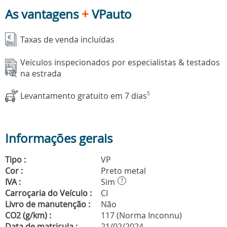
As vantagens
+
VPauto
Taxas de venda incluídas
Veículos inspecionados por especialistas & testados
na estrada
Levantamento gratuito em 7 dias
5
Informações gerais
Tipo :
VP
Cor :
Preto metal
IVA :
Sim
?
Carroçaria do Veículo :
CI
Livro de manutenção :
Não
CO2 (g/km) :
117 (Norma Inconnu)
Data de matricula :
21/02/2024