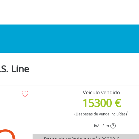
S. Line
Veículo vendido
15300 €
1
(Despesas de venda incluídas)
IVA : Sim
?
3