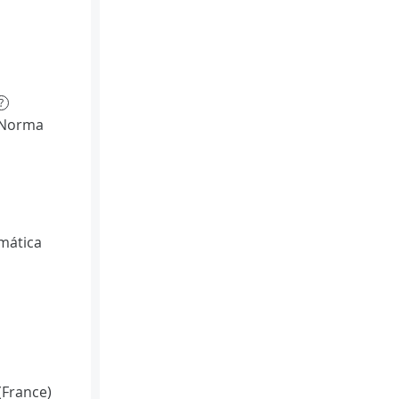
?
(Norma
mática
(France)