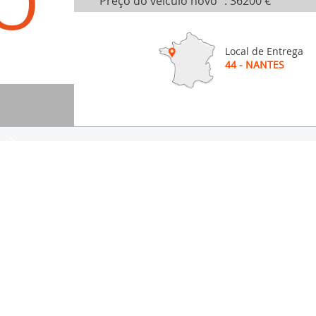
O
Preço do veículo novo
:
36200 €
Local de Entrega
44 - NANTES