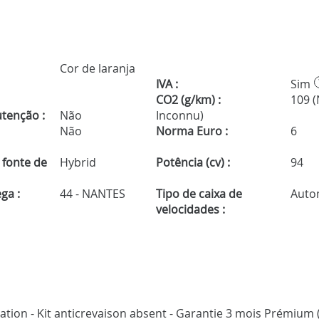
Cor de laranja
IVA :
Sim
CO2 (g/km) :
109 
tenção :
Não
Inconnu)
Não
Norma Euro :
6
 fonte de
Hybrid
Potência (cv) :
94
ga :
44 - NANTES
Tipo de caixa de
Auto
velocidades :
cation - Kit anticrevaison absent - Garantie 3 mois Prémium 