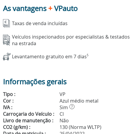
As vantagens
+
VPauto
Taxas de venda incluídas
Veículos inspecionados por especialistas & testados
na estrada
Levantamento gratuito em 7 dias
5
Informações gerais
Tipo :
VP
Cor :
Azul médio metal
IVA :
Sim
?
Carroçaria do Veículo :
CI
Livro de manutenção :
Não
CO2 (g/km) :
130 (Norma WLTP)
Data de matricula :
25/04/2022