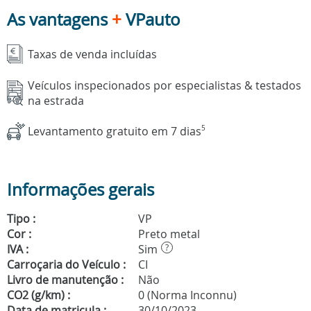
As vantagens
+
VPauto
Taxas de venda incluídas
Veículos inspecionados por especialistas & testados
na estrada
Levantamento gratuito em 7 dias
5
Informações gerais
Tipo :
VP
Cor :
Preto metal
IVA :
Sim
?
Carroçaria do Veículo :
CI
Livro de manutenção :
Não
CO2 (g/km) :
0 (Norma Inconnu)
Data de matricula :
30/10/2023