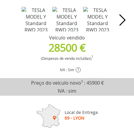
Veículo vendido
28500 €
1
(Despesas de venda incluídas)
IVA : Sim
?
Preço do veículo novo
3
:
45900 €
IVA : sim
Local de Entrega
69 - LYON