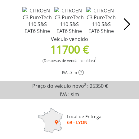
Veículo vendido
11700 €
1
(Despesas de venda incluídas)
IVA : Sim
?
Preço do veículo novo
3
:
25350 €
IVA : sim
Local de Entrega
69 - LYON