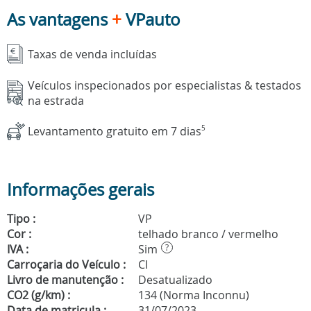
As vantagens
+
VPauto
Taxas de venda incluídas
Veículos inspecionados por especialistas & testados
na estrada
Levantamento gratuito em 7 dias
5
Informações gerais
Tipo :
VP
Cor :
telhado branco / vermelho
IVA :
Sim
?
Carroçaria do Veículo :
CI
Livro de manutenção :
Desatualizado
CO2 (g/km) :
134 (Norma Inconnu)
Data de matricula :
31/07/2023