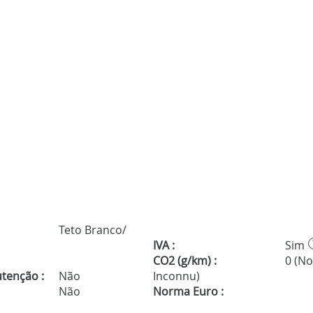
Teto Branco/
IVA :
Sim
CO2 (g/km) :
0 (N
tenção :
Não
Inconnu)
Não
Norma Euro :