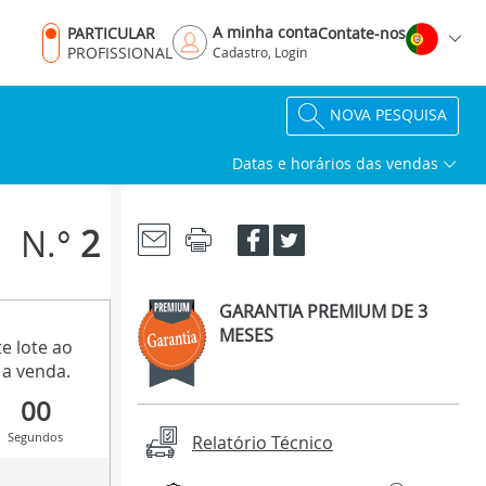
A minha conta
PARTICULAR
Contate-nos
PROFISSIONAL
Cadastro, Login
NOVA PESQUISA
Datas e horários das vendas
N.°
2
GARANTIA PREMIUM DE 3
MESES
e lote ao
a venda.
00
Segundos
Relatório Técnico