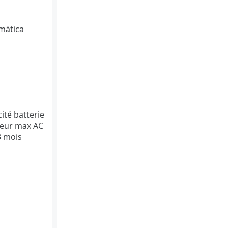
mática
ité batterie
geur max AC
3 mois