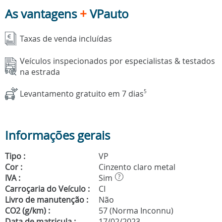
As vantagens
+
VPauto
Taxas de venda incluídas
Veículos inspecionados por especialistas & testados
na estrada
Levantamento gratuito em 7 dias
5
Informações gerais
Tipo :
VP
Cor :
Cinzento claro metal
IVA :
Sim
?
Carroçaria do Veículo :
CI
Livro de manutenção :
Não
CO2 (g/km) :
57 (Norma Inconnu)
Data de matricula :
17/02/2023