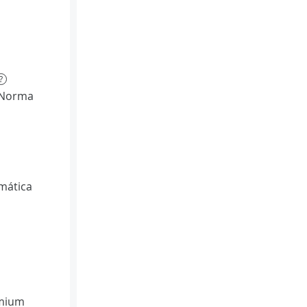
?
(Norma
mática
émium