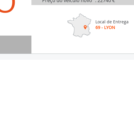
O
Preço do veículo novo
:
22740 €
Local de Entrega
69 - LYON