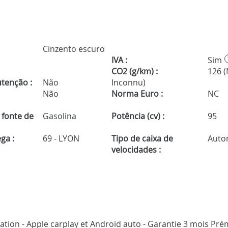
Cinzento escuro
IVA :
Sim
CO2 (g/km) :
126 
tenção :
Não
Inconnu)
Não
Norma Euro :
NC
 fonte de
Gasolina
Potência (cv) :
95
ga :
69 - LYON
Tipo de caixa de
Auto
velocidades :
ication - Apple carplay et Android auto - Garantie 3 mois Pr