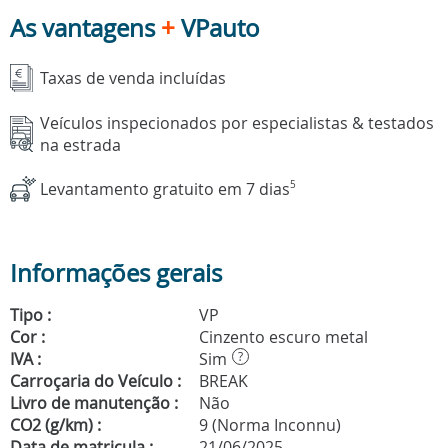
As vantagens
+
VPauto
Taxas de venda incluídas
Veículos inspecionados por especialistas & testados
na estrada
Levantamento gratuito em 7 dias
5
Informações gerais
Tipo :
VP
Cor :
Cinzento escuro metal
IVA :
Sim
?
Carroçaria do Veículo :
BREAK
Livro de manutenção :
Não
CO2 (g/km) :
9 (Norma Inconnu)
Data de matricula :
21/06/2025