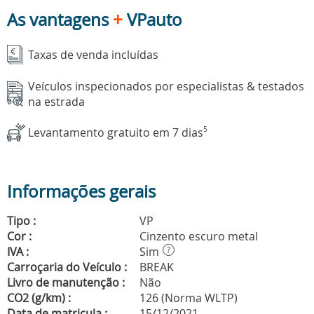
As vantagens
+
VPauto
Taxas de venda incluídas
Veículos inspecionados por especialistas & testados
na estrada
Levantamento gratuito em 7 dias
5
Informações gerais
Tipo :
VP
Cor :
Cinzento escuro metal
IVA :
Sim
?
Carroçaria do Veículo :
BREAK
Livro de manutenção :
Não
CO2 (g/km) :
126 (Norma WLTP)
Data de matricula :
15/12/2021