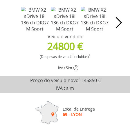
Veículo vendido
24800 €
1
(Despesas de venda incluídas)
IVA : Sim
?
Preço do veículo novo
3
:
45850 €
IVA : sim
Local de Entrega
69 - LYON