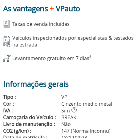
As vantagens
+
VPauto
Taxas de venda incluídas
Veículos inspecionados por especialistas & testados
na estrada
Levantamento gratuito em 7 dias
5
Informações gerais
Tipo :
VP
Cor :
Cinzento médio metal
IVA :
Sim
?
Carroçaria do Veículo :
BREAK
Livro de manutenção :
Não
CO2 (g/km) :
147 (Norma Inconnu)
Data de matricula :
18/12/2023