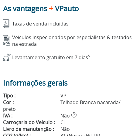
As vantagens
+
VPauto
Taxas de venda incluídas
Veículos inspecionados por especialistas & testados
na estrada
Levantamento gratuito em 7 dias
5
Informações gerais
Tipo :
VP
Cor :
Telhado Branca nacarada/
preto
IVA :
Não
?
Carroçaria do Veículo :
CI
Livro de manutenção :
Não
CO2 (g/km) :
31 (Norma WLTP)